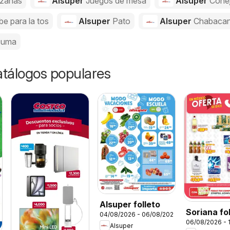
zanas
Alsuper
Juegos de mesa
Alsuper
Cone
be para la tos
Alsuper
Pato
Alsuper
Chabaca
cuma
catálogos populares
Alsuper folleto
Soriana fo
04/08/2026 - 06/08/2026
06/08/2026 - 
Alsuper