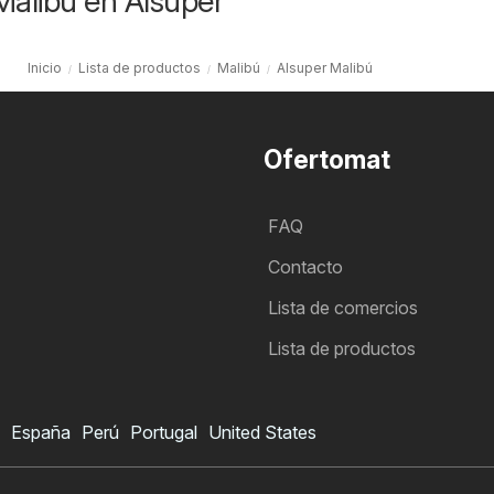
Malibú en Alsuper
Inicio
Lista de productos
Malibú
Alsuper Malibú
Ofertomat
FAQ
Contacto
Lista de comercios
Lista de productos
España
Perú
Portugal
United States