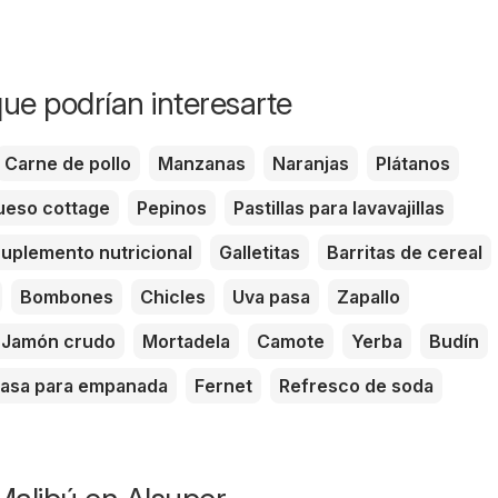
ue podrían interesarte
Carne de pollo
Manzanas
Naranjas
Plátanos
eso cottage
Pepinos
Pastillas para lavavajillas
uplemento nutricional
Galletitas
Barritas de cereal
Bombones
Chicles
Uva pasa
Zapallo
Jamón crudo
Mortadela
Camote
Yerba
Budín
asa para empanada
Fernet
Refresco de soda