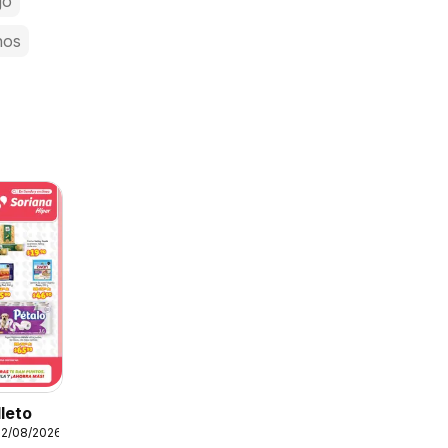
jo
nos
lleto
12/08/2026