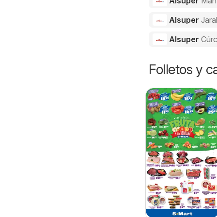
Alsuper
Man
Alsuper
Jara
Alsuper
Cúr
Folletos y 