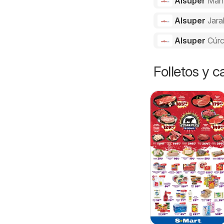
Alsuper
Man
Alsuper
Jara
Alsuper
Cúr
Folletos y 