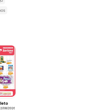
jo
nos
lleto
12/08/2026