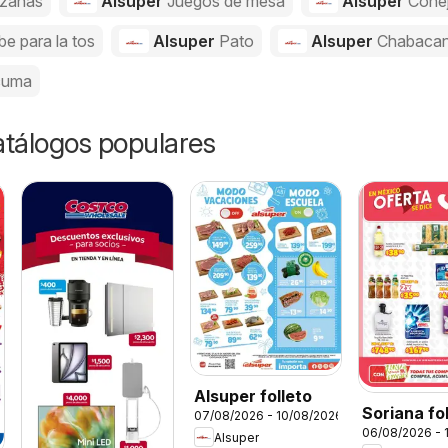
zanas
Alsuper
Juegos de mesa
Alsuper
Cone
be para la tos
Alsuper
Pato
Alsuper
Chabaca
cuma
catálogos populares
Alsuper folleto
Soriana fo
07/08/2026 - 10/08/2026
06/08/2026 - 
Alsuper