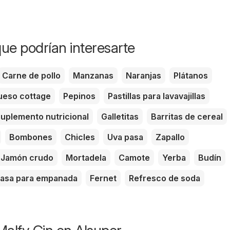
ue podrían interesarte
Carne de pollo
Manzanas
Naranjas
Plátanos
eso cottage
Pepinos
Pastillas para lavavajillas
uplemento nutricional
Galletitas
Barritas de cereal
Bombones
Chicles
Uva pasa
Zapallo
Jamón crudo
Mortadela
Camote
Yerba
Budín
asa para empanada
Fernet
Refresco de soda