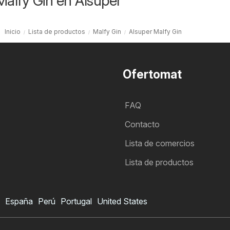
Malfy Gin en Alsuper
Inicio
Lista de productos
Malfy Gin
Alsuper Malfy Gin
Ofertomat
FAQ
Contacto
Lista de comercios
Lista de productos
España
Perú
Portugal
United States