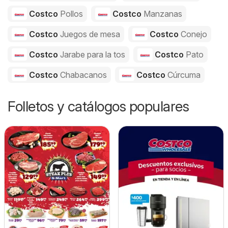
Costco
Pollos
Costco
Manzanas
Costco
Juegos de mesa
Costco
Conejo
Costco
Jarabe para la tos
Costco
Pato
Costco
Chabacanos
Costco
Cúrcuma
Folletos y catálogos populares