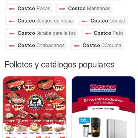
Costco
Pollos
Costco
Manzanas
Costco
Juegos de mesa
Costco
Conejo
Costco
Jarabe para la tos
Costco
Pato
Costco
Chabacanos
Costco
Cúrcuma
Folletos y catálogos populares