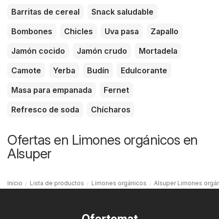
Barritas de cereal
Snack saludable
Bombones
Chicles
Uva pasa
Zapallo
Jamón cocido
Jamón crudo
Mortadela
Camote
Yerba
Budín
Edulcorante
Masa para empanada
Fernet
Refresco de soda
Chícharos
Ofertas en Limones orgánicos en
Alsuper
Inicio
Lista de productos
Limones orgánicos
Alsuper Limones orgá
Ofertomat