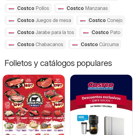
Costco
Pollos
Costco
Manzanas
Costco
Juegos de mesa
Costco
Conejo
Costco
Jarabe para la tos
Costco
Pato
Costco
Chabacanos
Costco
Cúrcuma
Folletos y catálogos populares