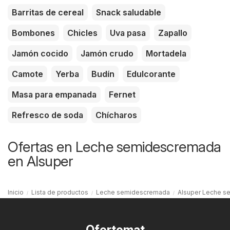
Barritas de cereal
Snack saludable
Bombones
Chicles
Uva pasa
Zapallo
Jamón cocido
Jamón crudo
Mortadela
Camote
Yerba
Budín
Edulcorante
Masa para empanada
Fernet
Refresco de soda
Chícharos
Ofertas en Leche semidescremada
en Alsuper
Inicio
Lista de productos
Leche semidescremada
Alsuper Leche 
Ofertomat