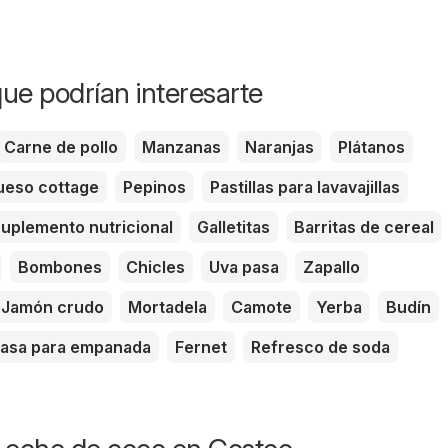
ue podrían interesarte
Carne de pollo
Manzanas
Naranjas
Plátanos
eso cottage
Pepinos
Pastillas para lavavajillas
uplemento nutricional
Galletitas
Barritas de cereal
Bombones
Chicles
Uva pasa
Zapallo
Jamón crudo
Mortadela
Camote
Yerba
Budín
asa para empanada
Fernet
Refresco de soda