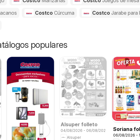
jo
Costco
Manzanas
Costco
Juegos de mesa
acanos
Costco
Cúrcuma
Costco
Jarabe para 
catálogos populares
Alsuper folleto
Soriana fo
04/08/2026 - 06/08/2026
06/08/2026 - 
Alsuper