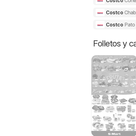
Costco
Cone
Costco
Chab
Costco
Pato
Folletos y 