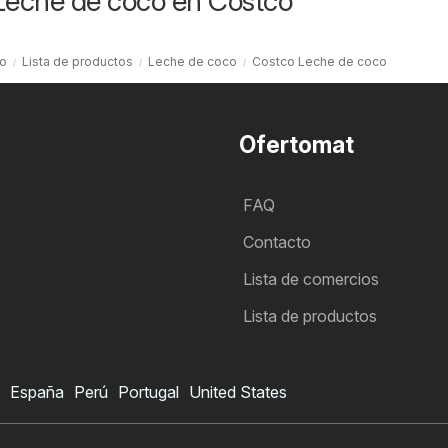
Leche de coco en Costco
io
Lista de productos
Leche de coco
Costco Leche de coco
Ofertomat
FAQ
Contacto
Lista de comercios
Lista de productos
España
Perú
Portugal
United States