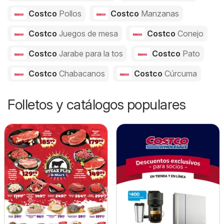
Costco
Pollos
Costco
Manzanas
Costco
Juegos de mesa
Costco
Conejo
Costco
Jarabe para la tos
Costco
Pato
Costco
Chabacanos
Costco
Cúrcuma
Folletos y catálogos populares