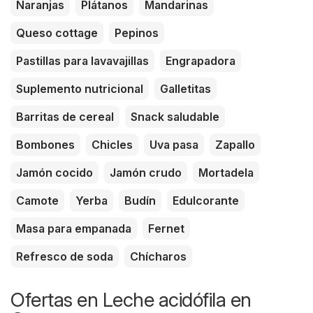
Naranjas
Plátanos
Mandarinas
Queso cottage
Pepinos
Pastillas para lavavajillas
Engrapadora
Suplemento nutricional
Galletitas
Barritas de cereal
Snack saludable
Bombones
Chicles
Uva pasa
Zapallo
Jamón cocido
Jamón crudo
Mortadela
Camote
Yerba
Budín
Edulcorante
Masa para empanada
Fernet
Refresco de soda
Chícharos
Ofertas en Leche acidófila en