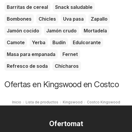
Barritas de cereal
Snack saludable
Bombones
Chicles
Uva pasa
Zapallo
Jamón cocido
Jamón crudo
Mortadela
Camote
Yerba
Budín
Edulcorante
Masa para empanada
Fernet
Refresco de soda
Chícharos
Ofertas en Kingswood en Costco
Inicio
Lista de productos
Kingswood
Costco Kingswood
Ofertomat