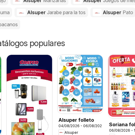
ejo
Alsuper
Manzanas
Alsuper
Juegos de me
cuma
Alsuper
Jarabe para la tos
Alsuper
Pato
bacanos
catálogos populares
Alsuper folleto
Soriana fo
04/08/2026 - 06/08/2026
06/08/2026 - 
Alsuper