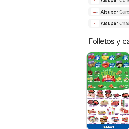
Alsuper
Con
Alsuper
Cúr
Alsuper
Cha
Folletos y 