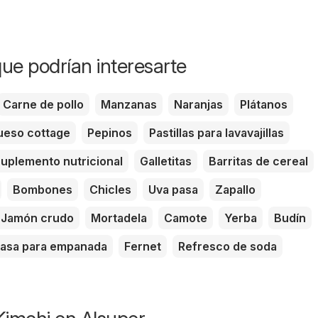
ue podrían interesarte
Carne de pollo
Manzanas
Naranjas
Plátanos
eso cottage
Pepinos
Pastillas para lavavajillas
uplemento nutricional
Galletitas
Barritas de cereal
Bombones
Chicles
Uva pasa
Zapallo
Jamón crudo
Mortadela
Camote
Yerba
Budín
asa para empanada
Fernet
Refresco de soda