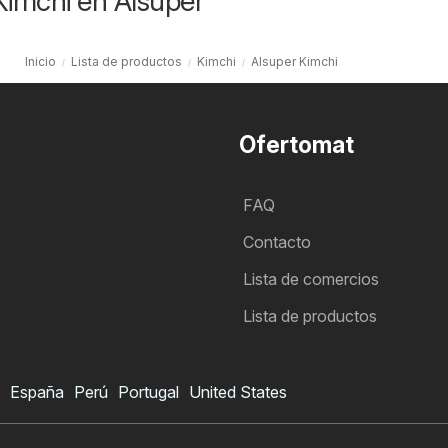
Kimchi en Alsuper
Inicio
Lista de productos
Kimchi
Alsuper Kimchi
Ofertomat
FAQ
Contacto
Lista de comercios
Lista de productos
España
Perú
Portugal
United States