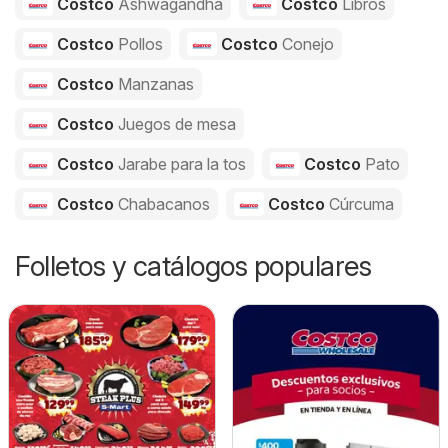
Costco
Ashwagandha
Costco
Libros
Costco
Pollos
Costco
Conejo
Costco
Manzanas
Costco
Juegos de mesa
Costco
Jarabe para la tos
Costco
Pato
Costco
Chabacanos
Costco
Cúrcuma
Folletos y catálogos populares