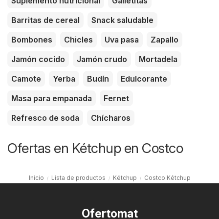
Suplemento nutricional
Galletitas
Barritas de cereal
Snack saludable
Bombones
Chicles
Uva pasa
Zapallo
Jamón cocido
Jamón crudo
Mortadela
Camote
Yerba
Budín
Edulcorante
Masa para empanada
Fernet
Refresco de soda
Chícharos
Ofertas en Kétchup en Costco
Inicio
Lista de productos
Kétchup
Costco Kétchup
Ofertomat