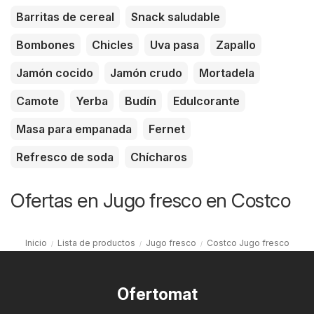
Barritas de cereal
Snack saludable
Bombones
Chicles
Uva pasa
Zapallo
Jamón cocido
Jamón crudo
Mortadela
Camote
Yerba
Budín
Edulcorante
Masa para empanada
Fernet
Refresco de soda
Chícharos
Ofertas en Jugo fresco en Costco
Inicio
Lista de productos
Jugo fresco
Costco Jugo fresco
Ofertomat