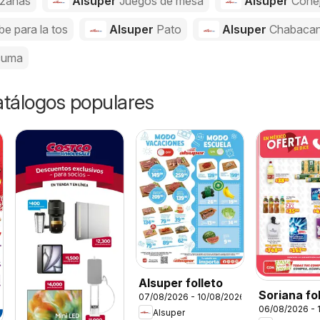
zanas
Alsuper
Juegos de mesa
Alsuper
Cone
be para la tos
Alsuper
Pato
Alsuper
Chabaca
cuma
catálogos populares
Alsuper folleto
Soriana fo
07/08/2026 - 10/08/2026
06/08/2026 - 
Alsuper