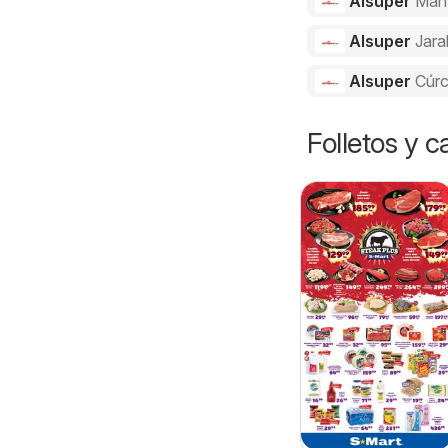
Alsuper
Man
Alsuper
Jara
Alsuper
Cúr
Folletos y 