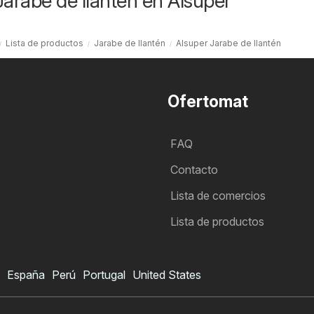
Jarabe de llantén en Alsuper
Lista de productos
Jarabe de llantén
Alsuper Jarabe de llantén
Ofertomat
FAQ
Contacto
Lista de comercios
Lista de productos
España
Perú
Portugal
United States