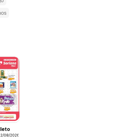
jo
nos
lleto
12/08/2026