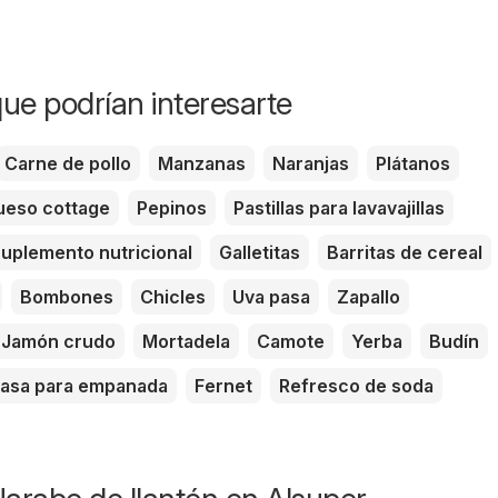
ue podrían interesarte
Carne de pollo
Manzanas
Naranjas
Plátanos
eso cottage
Pepinos
Pastillas para lavavajillas
uplemento nutricional
Galletitas
Barritas de cereal
Bombones
Chicles
Uva pasa
Zapallo
Jamón crudo
Mortadela
Camote
Yerba
Budín
asa para empanada
Fernet
Refresco de soda