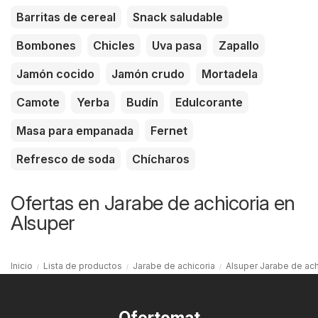
Barritas de cereal
Snack saludable
Bombones
Chicles
Uva pasa
Zapallo
Jamón cocido
Jamón crudo
Mortadela
Camote
Yerba
Budín
Edulcorante
Masa para empanada
Fernet
Refresco de soda
Chícharos
Ofertas en Jarabe de achicoria en
Alsuper
Inicio
Lista de productos
Jarabe de achicoria
Alsuper Jarabe de ach
Ofertomat