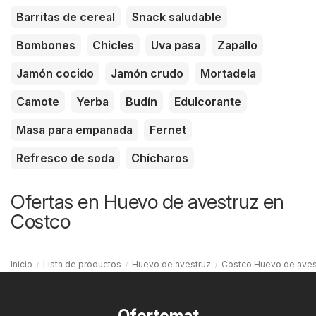
Barritas de cereal
Snack saludable
Bombones
Chicles
Uva pasa
Zapallo
Jamón cocido
Jamón crudo
Mortadela
Camote
Yerba
Budín
Edulcorante
Masa para empanada
Fernet
Refresco de soda
Chícharos
Ofertas en Huevo de avestruz en
Costco
Inicio
Lista de productos
Huevo de avestruz
Costco Huevo de aves
Ofertomat