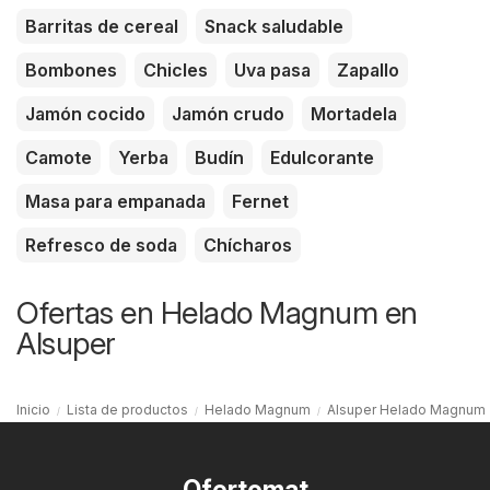
Barritas de cereal
Snack saludable
Bombones
Chicles
Uva pasa
Zapallo
Jamón cocido
Jamón crudo
Mortadela
Camote
Yerba
Budín
Edulcorante
Masa para empanada
Fernet
Refresco de soda
Chícharos
Ofertas en Helado Magnum en
Alsuper
Inicio
Lista de productos
Helado Magnum
Alsuper Helado Magnum
Ofertomat