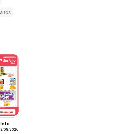
la tos
lleto
12/08/2026