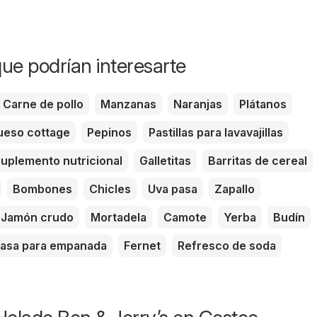
ue podrían interesarte
Carne de pollo
Manzanas
Naranjas
Plátanos
eso cottage
Pepinos
Pastillas para lavavajillas
uplemento nutricional
Galletitas
Barritas de cereal
Bombones
Chicles
Uva pasa
Zapallo
Jamón crudo
Mortadela
Camote
Yerba
Budín
asa para empanada
Fernet
Refresco de soda