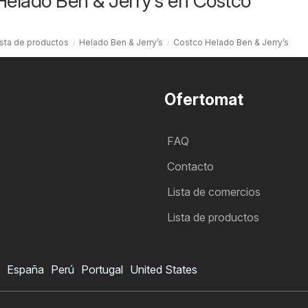
Helado Ben & Jerry’s en Costco
ista de productos
Helado Ben & Jerry’s
Costco Helado Ben & Jerry’s
Ofertomat
FAQ
Contacto
Lista de comercios
Lista de productos
España
Perú
Portugal
United States