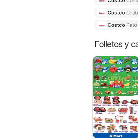
Costco
Cone
Costco
Chab
Costco
Pato
Folletos y 