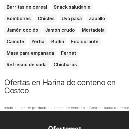
Barritas de cereal
Snack saludable
Bombones
Chicles
Uva pasa
Zapallo
Jamón cocido
Jamón crudo
Mortadela
Camote
Yerba
Budín
Edulcorante
Masa para empanada
Fernet
Refresco de soda
Chícharos
Ofertas en Harina de centeno en
Costco
Inicio
Lista de productos
Harina de centeno
Costco Harina de cent
Ofertomat