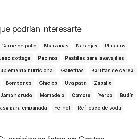
ue podrían interesarte
Carne de pollo
Manzanas
Naranjas
Plátanos
eso cottage
Pepinos
Pastillas para lavavajillas
uplemento nutricional
Galletitas
Barritas de cereal
Bombones
Chicles
Uva pasa
Zapallo
Jamón crudo
Mortadela
Camote
Yerba
Budín
asa para empanada
Fernet
Refresco de soda