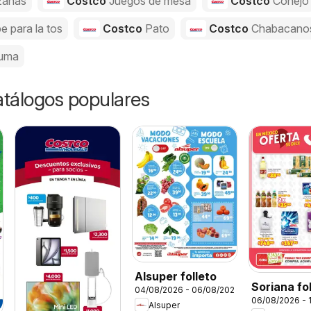
anas
Costco
Juegos de mesa
Costco
Conejo
e para la tos
Costco
Pato
Costco
Chabacano
uma
catálogos populares
Alsuper folleto
Soriana fo
04/08/2026 - 06/08/2026
06/08/2026 - 
Alsuper