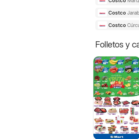
Costco
Manz
Costco
Jarab
Costco
Cúrc
Folletos y 