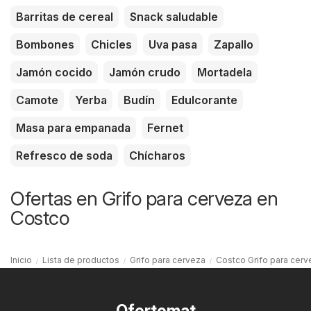
Barritas de cereal
Snack saludable
Bombones
Chicles
Uva pasa
Zapallo
Jamón cocido
Jamón crudo
Mortadela
Camote
Yerba
Budín
Edulcorante
Masa para empanada
Fernet
Refresco de soda
Chícharos
Ofertas en Grifo para cerveza en
Costco
Inicio
Lista de productos
Grifo para cerveza
Costco Grifo para cerv
Ofertomat