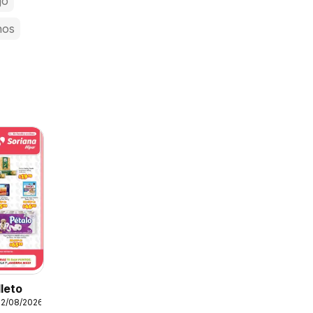
jo
nos
lleto
12/08/2026