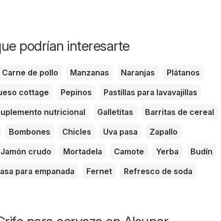
ue podrían interesarte
Carne de pollo
Manzanas
Naranjas
Plátanos
eso cottage
Pepinos
Pastillas para lavavajillas
uplemento nutricional
Galletitas
Barritas de cereal
Bombones
Chicles
Uva pasa
Zapallo
Jamón crudo
Mortadela
Camote
Yerba
Budín
asa para empanada
Fernet
Refresco de soda