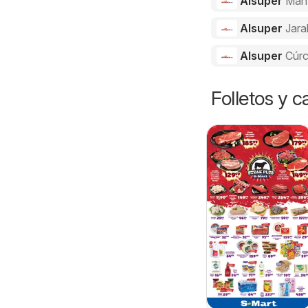
Alsuper
Man
Alsuper
Jara
Alsuper
Cúr
Folletos y 