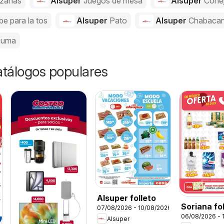
zanas
Alsuper
Juegos de mesa
Alsuper
Cone
be para la tos
Alsuper
Pato
Alsuper
Chabaca
cuma
catálogos populares
Alsuper folleto
Soriana fo
07/08/2026 - 10/08/2026
06/08/2026 - 
Alsuper