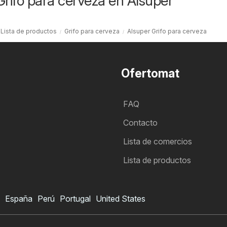
Grifo para cerveza en Alsuper
Lista de productos
Grifo para cerveza
Alsuper Grifo para cerveza
Ofertomat
FAQ
Contacto
Lista de comercios
Lista de productos
España
Perú
Portugal
United States