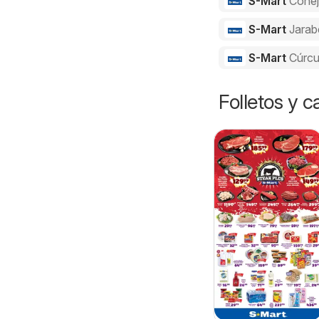
S-Mart
Cone
S-Mart
Jarab
S-Mart
Cúrc
Folletos y 