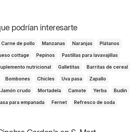
ue podrían interesarte
Carne de pollo
Manzanas
Naranjas
Plátanos
eso cottage
Pepinos
Pastillas para lavavajillas
uplemento nutricional
Galletitas
Barritas de cereal
Bombones
Chicles
Uva pasa
Zapallo
Jamón crudo
Mortadela
Camote
Yerba
Budín
asa para empanada
Fernet
Refresco de soda