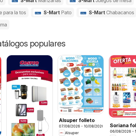
jo
S-Mart
Manzanas
S-Mart
Juegos de mesa
e para la tos
S-Mart
Pato
S-Mart
Chabacanos
uma
catálogos populares
Alsuper folleto
Soriana fo
07/08/2026 - 10/08/2026
06/08/2026 - 
Alsuper