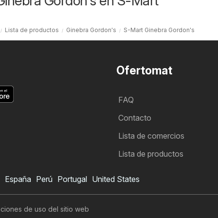
Ginebra Gordon's en S-Mart
Lista de productos
Ginebra Gordon's
S-Mart Ginebra Gordon's
Ofertomat
FAQ
Contacto
Lista de comercios
Lista de productos
España
Perú
Portugal
United States
ciones de uso del sitio web