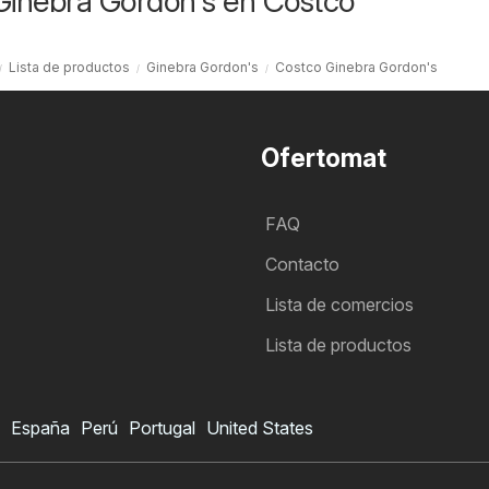
Ginebra Gordon's en Costco
Lista de productos
Ginebra Gordon's
Costco Ginebra Gordon's
Ofertomat
FAQ
Contacto
Lista de comercios
Lista de productos
España
Perú
Portugal
United States