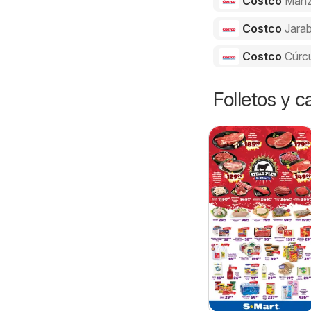
Costco
Manz
Costco
Jarab
Costco
Cúrc
Folletos y 