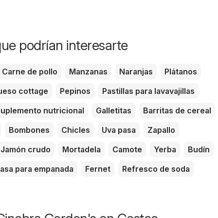
ue podrían interesarte
Carne de pollo
Manzanas
Naranjas
Plátanos
eso cottage
Pepinos
Pastillas para lavavajillas
uplemento nutricional
Galletitas
Barritas de cereal
Bombones
Chicles
Uva pasa
Zapallo
Jamón crudo
Mortadela
Camote
Yerba
Budín
asa para empanada
Fernet
Refresco de soda