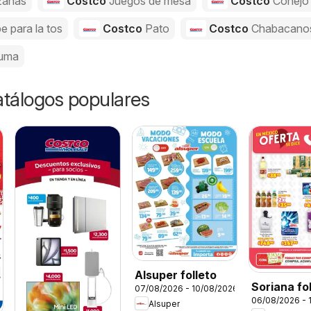
anas
Costco
Juegos de mesa
Costco
Conejo
e para la tos
Costco
Pato
Costco
Chabacano
uma
catálogos populares
Alsuper folleto
Soriana fo
07/08/2026 - 10/08/2026
06/08/2026 - 
Alsuper