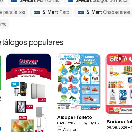
jo
S-Mart
Manzanas
S-Mart
Juegos de mesa
e para la tos
S-Mart
Pato
S-Mart
Chabacanos
uma
catálogos populares
Alsuper folleto
Soriana fo
04/08/2026 - 06/08/2026
06/08/2026 - 
Alsuper