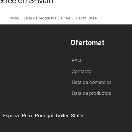
 Ghee en S-Mart
Inicio
Lista de productos
Ghee
S-Mart Ghee
Ofertomat
FAQ
Contacto
Lista de comercios
Lista de productos
España
Perú
Portugal
United States