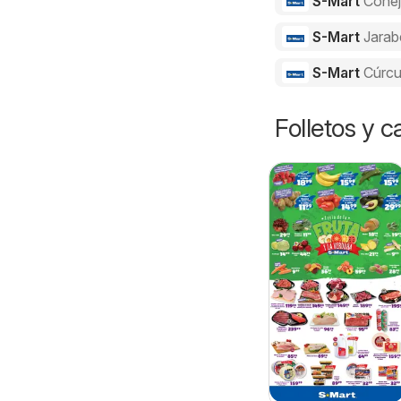
S-Mart
Cone
S-Mart
Jarab
S-Mart
Cúrc
Folletos y 