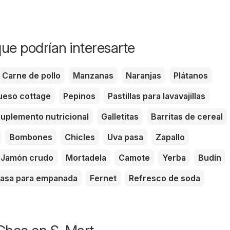
ue podrían interesarte
Carne de pollo
Manzanas
Naranjas
Plátanos
eso cottage
Pepinos
Pastillas para lavavajillas
uplemento nutricional
Galletitas
Barritas de cereal
Bombones
Chicles
Uva pasa
Zapallo
Jamón crudo
Mortadela
Camote
Yerba
Budín
asa para empanada
Fernet
Refresco de soda