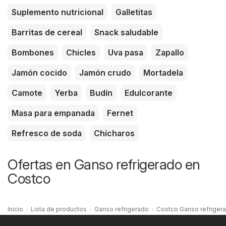
Suplemento nutricional
Galletitas
Barritas de cereal
Snack saludable
Bombones
Chicles
Uva pasa
Zapallo
Jamón cocido
Jamón crudo
Mortadela
Camote
Yerba
Budín
Edulcorante
Masa para empanada
Fernet
Refresco de soda
Chícharos
Ofertas en Ganso refrigerado en
Costco
Inicio
Lista de productos
Ganso refrigerado
Costco Ganso refriger