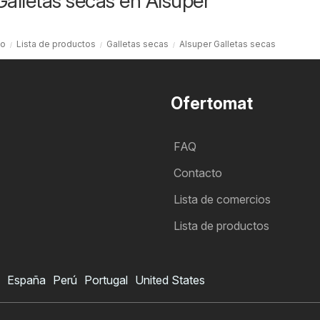
Galletas secas en Alsuper
io
Lista de productos
Galletas secas
Alsuper Galletas secas
Ofertomat
FAQ
Contacto
Lista de comercios
Lista de productos
España
Perú
Portugal
United States