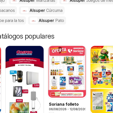
ejo
Alsuper
Manzanas
Alsuper
Juegos de me
bacanos
Alsuper
Cúrcuma
be para la tos
Alsuper
Pato
catálogos populares
Soriana folleto
06/08/2026 - 12/08/2026