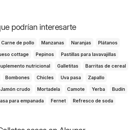
ue podrían interesarte
Carne de pollo
Manzanas
Naranjas
Plátanos
eso cottage
Pepinos
Pastillas para lavavajillas
uplemento nutricional
Galletitas
Barritas de cereal
Bombones
Chicles
Uva pasa
Zapallo
Jamón crudo
Mortadela
Camote
Yerba
Budín
asa para empanada
Fernet
Refresco de soda