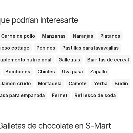
ue podrían interesarte
Carne de pollo
Manzanas
Naranjas
Plátanos
eso cottage
Pepinos
Pastillas para lavavajillas
uplemento nutricional
Galletitas
Barritas de cereal
Bombones
Chicles
Uva pasa
Zapallo
Jamón crudo
Mortadela
Camote
Yerba
Budín
asa para empanada
Fernet
Refresco de soda
Galletas de chocolate en S-Mart