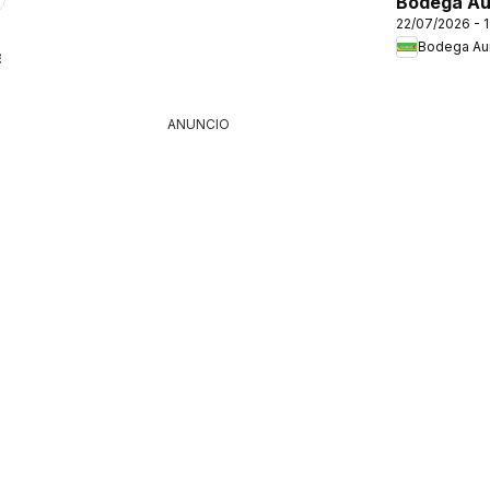
Bodega Au
22/07/2026 - 
folleto
Bodega Aur
6
ANUNCIO