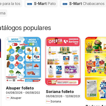
e para la tos
S-Mart
Pato
S-Mart
Chabacanos
uma
catálogos populares
Alsuper folleto
Soriana folleto
04/08/2026 - 06/08/2026
06/08/2026 - 12/08/2026
Alsuper
Soriana