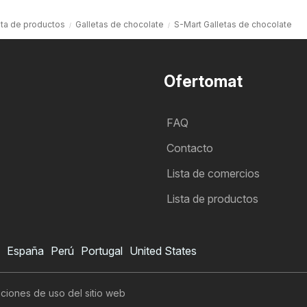
sta de productos
Galletas de chocolate
S-Mart Galletas de chocolate
Ofertomat
FAQ
Contacto
Lista de comercios
Lista de productos
España
Perú
Portugal
United States
ciones de uso del sitio web