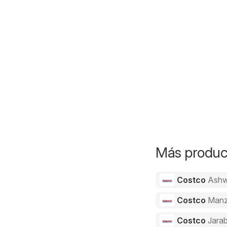
Más product
Costco
Ashw
Costco
Manz
Costco
Jarab