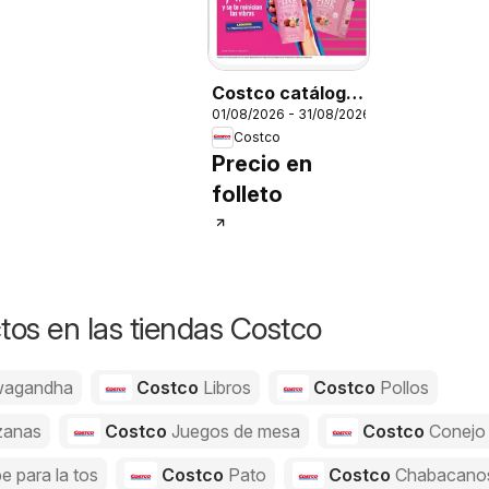
Costco catálogo
01/08/2026 - 31/08/2026
Agosto
Costco
Precio en
folleto
os en las tiendas Costco
agandha
Costco
Libros
Costco
Pollos
anas
Costco
Juegos de mesa
Costco
Conejo
e para la tos
Costco
Pato
Costco
Chabacano