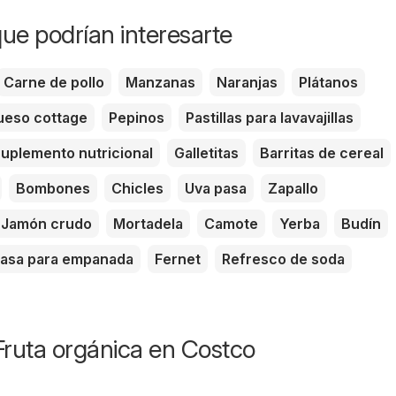
ue podrían interesarte
Carne de pollo
Manzanas
Naranjas
Plátanos
eso cottage
Pepinos
Pastillas para lavavajillas
uplemento nutricional
Galletitas
Barritas de cereal
Bombones
Chicles
Uva pasa
Zapallo
Jamón crudo
Mortadela
Camote
Yerba
Budín
asa para empanada
Fernet
Refresco de soda
Fruta orgánica en Costco