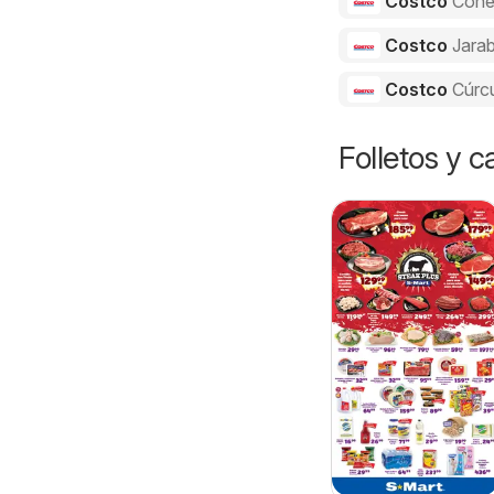
Costco
Cone
Costco
Jarab
Costco
Cúrc
Folletos y 