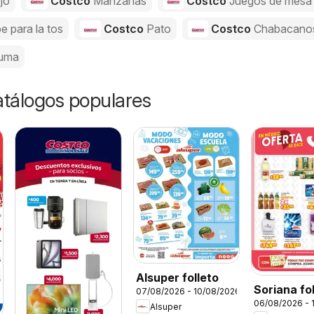
jo
Costco
Manzanas
Costco
Juegos de mesa
e para la tos
Costco
Pato
Costco
Chabacano
uma
catálogos populares
Alsuper folleto
Soriana fo
07/08/2026 - 10/08/2026
06/08/2026 - 
Alsuper