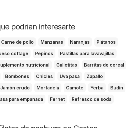
ue podrían interesarte
Carne de pollo
Manzanas
Naranjas
Plátanos
eso cottage
Pepinos
Pastillas para lavavajillas
uplemento nutricional
Galletitas
Barritas de cereal
Bombones
Chicles
Uva pasa
Zapallo
Jamón crudo
Mortadela
Camote
Yerba
Budín
asa para empanada
Fernet
Refresco de soda