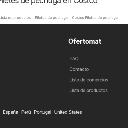
Filetes de pechuga en Costco
Lista de productos
Filetes de pechuga
Costco Filetes de pechuga
Ofertomat
FAQ
Contacto
Lista de comercios
Lista de productos
España
Perú
Portugal
United States