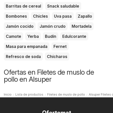
Barritas de cereal
Snack saludable
Bombones
Chicles
Uva pasa
Zapallo
Jamón cocido
Jamón crudo
Mortadela
Camote
Yerba
Budín
Edulcorante
Masa para empanada
Fernet
Refresco de soda
Chícharos
Ofertas en Filetes de muslo de
pollo en Alsuper
Inicio
Lista de productos
Filetes de muslo de pollo
Alsuper Filetes 
Ofertomat