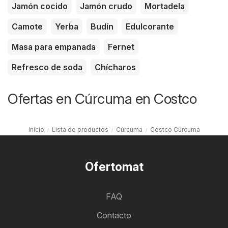
Jamón cocido
Jamón crudo
Mortadela
Camote
Yerba
Budín
Edulcorante
Masa para empanada
Fernet
Refresco de soda
Chícharos
Ofertas en Cúrcuma en Costco
Inicio
Lista de productos
Cúrcuma
Costco Cúrcuma
Ofertomat
FAQ
Contacto