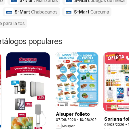
jo
S-Mart
Manzanas
S-Mart
Juegos de mesa
S-Mart
Chabacanos
S-Mart
Cúrcuma
e para la tos
catálogos populares
Alsuper folleto
Soriana fo
07/08/2026 - 10/08/2026
06/08/2026 - 
Alsuper