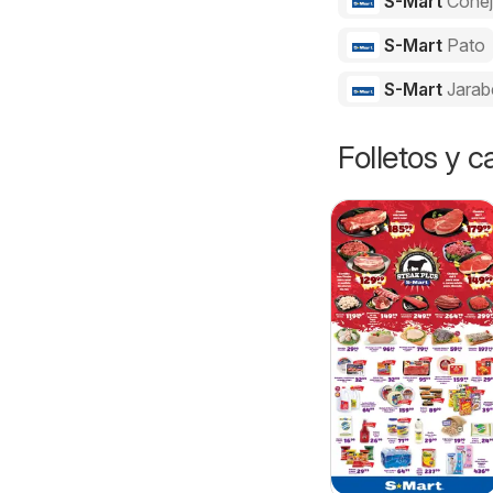
S-Mart
Cone
S-Mart
Pato
S-Mart
Jarab
Folletos y 