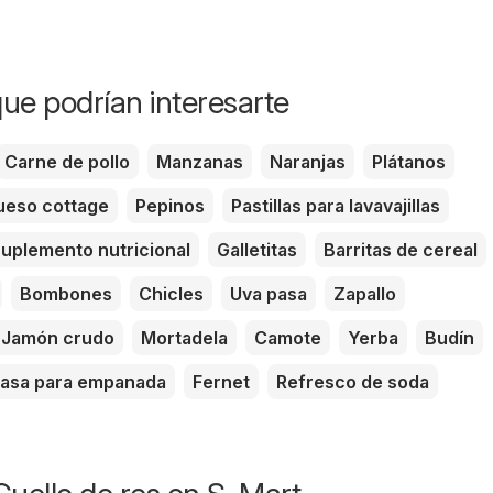
ue podrían interesarte
Carne de pollo
Manzanas
Naranjas
Plátanos
eso cottage
Pepinos
Pastillas para lavavajillas
uplemento nutricional
Galletitas
Barritas de cereal
Bombones
Chicles
Uva pasa
Zapallo
Jamón crudo
Mortadela
Camote
Yerba
Budín
asa para empanada
Fernet
Refresco de soda