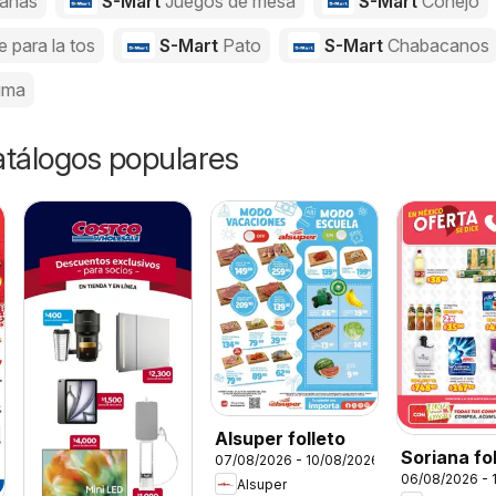
anas
S-Mart
Juegos de mesa
S-Mart
Conejo
e para la tos
S-Mart
Pato
S-Mart
Chabacanos
uma
catálogos populares
Alsuper folleto
Soriana fo
07/08/2026 - 10/08/2026
06/08/2026 - 
Alsuper