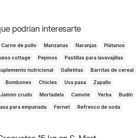
ue podrían interesarte
Carne de pollo
Manzanas
Naranjas
Plátanos
eso cottage
Pepinos
Pastillas para lavavajillas
uplemento nutricional
Galletitas
Barritas de cereal
Bombones
Chicles
Uva pasa
Zapallo
Jamón crudo
Mortadela
Camote
Yerba
Budín
asa para empanada
Fernet
Refresco de soda