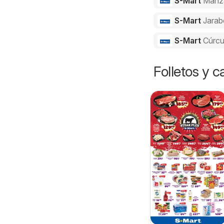
S-Mart
Manz
S-Mart
Jarab
S-Mart
Cúrc
Folletos y 