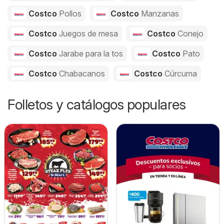
Costco
Pollos
Costco
Manzanas
Costco
Juegos de mesa
Costco
Conejo
Costco
Jarabe para la tos
Costco
Pato
Costco
Chabacanos
Costco
Cúrcuma
Folletos y catálogos populares