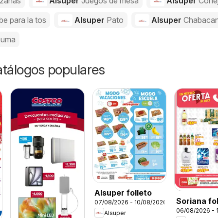
zanas
Alsuper
Juegos de mesa
Alsuper
Cone
be para la tos
Alsuper
Pato
Alsuper
Chabaca
cuma
catálogos populares
Alsuper folleto
Soriana fo
07/08/2026 - 10/08/2026
06/08/2026 - 
Alsuper