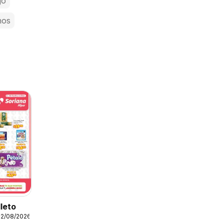
jo
nos
lleto
12/08/2026