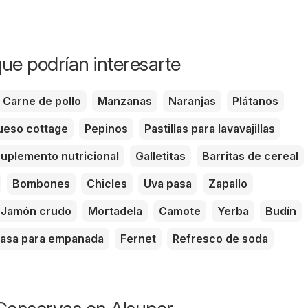
ue podrían interesarte
Carne de pollo
Manzanas
Naranjas
Plátanos
eso cottage
Pepinos
Pastillas para lavavajillas
uplemento nutricional
Galletitas
Barritas de cereal
Bombones
Chicles
Uva pasa
Zapallo
Jamón crudo
Mortadela
Camote
Yerba
Budín
asa para empanada
Fernet
Refresco de soda