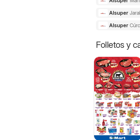
Alsuper
Man
Alsuper
Jara
Alsuper
Cúr
Folletos y 