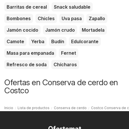
Barritas de cereal
Snack saludable
Bombones
Chicles
Uva pasa
Zapallo
Jamón cocido
Jamón crudo
Mortadela
Camote
Yerba
Budín
Edulcorante
Masa para empanada
Fernet
Refresco de soda
Chícharos
Ofertas en Conserva de cerdo en
Costco
Inicio
Lista de productos
Conserva de cerdo
Costco Conserva de 
Ofertomat