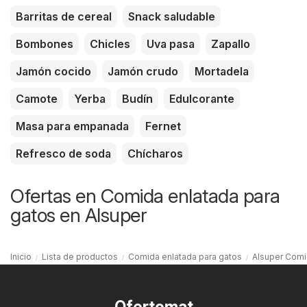
Barritas de cereal
Snack saludable
Bombones
Chicles
Uva pasa
Zapallo
Jamón cocido
Jamón crudo
Mortadela
Camote
Yerba
Budín
Edulcorante
Masa para empanada
Fernet
Refresco de soda
Chícharos
Ofertas en Comida enlatada para
gatos en Alsuper
Inicio
Lista de productos
Comida enlatada para gatos
Alsuper Comi
Ofertomat