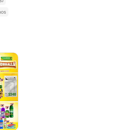
jo
nos