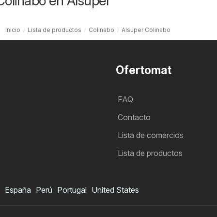
Colinabo en Alsuper
Inicio
Lista de productos
Colinabo
Alsuper Colinabo
Ofertomat
FAQ
Contacto
Lista de comercios
Lista de productos
España
Perú
Portugal
United States