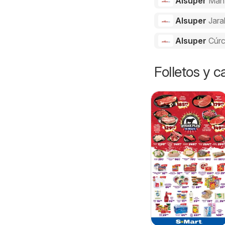
Alsuper
Man
Alsuper
Jara
Alsuper
Cúr
Folletos y 