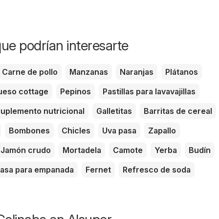
ue podrían interesarte
Carne de pollo
Manzanas
Naranjas
Plátanos
eso cottage
Pepinos
Pastillas para lavavajillas
uplemento nutricional
Galletitas
Barritas de cereal
Bombones
Chicles
Uva pasa
Zapallo
Jamón crudo
Mortadela
Camote
Yerba
Budín
asa para empanada
Fernet
Refresco de soda