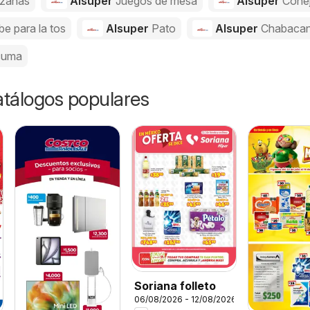
zanas
Alsuper
Juegos de mesa
Alsuper
Cone
be para la tos
Alsuper
Pato
Alsuper
Chabaca
cuma
catálogos populares
Soriana folleto
06/08/2026 - 12/08/2026