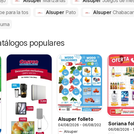
ejo
Alsuper
Manzanas
Alsuper
Juegos de me
be para la tos
Alsuper
Pato
Alsuper
Chabaca
cuma
catálogos populares
Alsuper folleto
Soriana fo
04/08/2026 - 06/08/2026
06/08/2026 - 
Alsuper