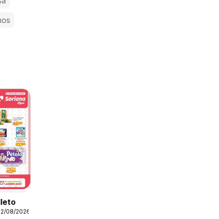
sa
nos
lleto
12/08/2026