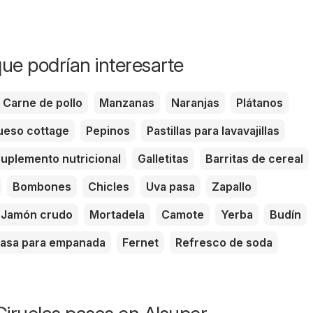
ue podrían interesarte
Carne de pollo
Manzanas
Naranjas
Plátanos
eso cottage
Pepinos
Pastillas para lavavajillas
uplemento nutricional
Galletitas
Barritas de cereal
Bombones
Chicles
Uva pasa
Zapallo
Jamón crudo
Mortadela
Camote
Yerba
Budín
asa para empanada
Fernet
Refresco de soda