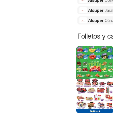
Alsuper
Con
Alsuper
Jara
Alsuper
Cúr
Folletos y 