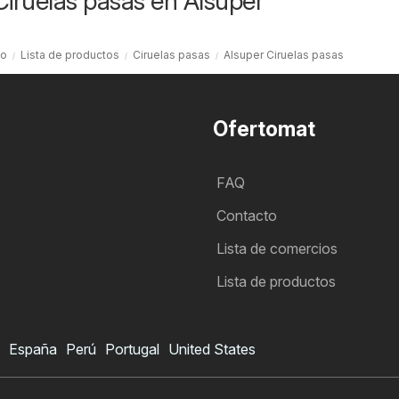
Ciruelas pasas en Alsuper
io
Lista de productos
Ciruelas pasas
Alsuper Ciruelas pasas
Ofertomat
FAQ
Contacto
Lista de comercios
Lista de productos
España
Perú
Portugal
United States