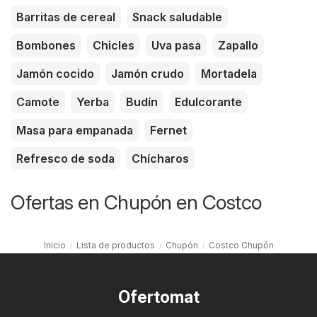
Barritas de cereal
Snack saludable
Bombones
Chicles
Uva pasa
Zapallo
Jamón cocido
Jamón crudo
Mortadela
Camote
Yerba
Budín
Edulcorante
Masa para empanada
Fernet
Refresco de soda
Chícharos
Ofertas en Chupón en Costco
Inicio
Lista de productos
Chupón
Costco Chupón
Ofertomat