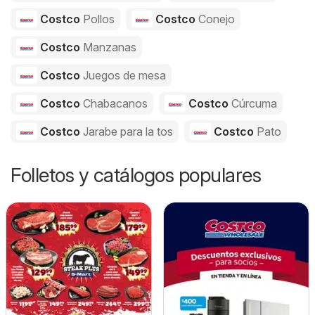
Costco
Pollos
Costco
Conejo
Costco
Manzanas
Costco
Juegos de mesa
Costco
Chabacanos
Costco
Cúrcuma
Costco
Jarabe para la tos
Costco
Pato
Folletos y catálogos populares