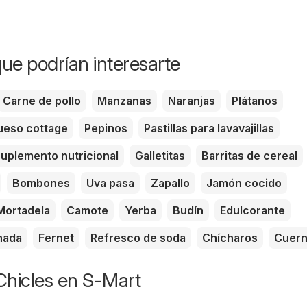
ue podrían interesarte
Carne de pollo
Manzanas
Naranjas
Plátanos
eso cottage
Pepinos
Pastillas para lavavajillas
uplemento nutricional
Galletitas
Barritas de cereal
Bombones
Uva pasa
Zapallo
Jamón cocido
Mortadela
Camote
Yerba
Budín
Edulcorante
nada
Fernet
Refresco de soda
Chícharos
Cuern
Chicles en S-Mart