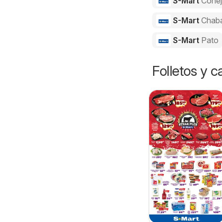
S-Mart
Cone
S-Mart
Chab
S-Mart
Pato
Folletos y 