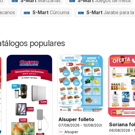
jo
S-Mart
Manzanas
S-Mart
Juegos de mesa
acanos
S-Mart
Cúrcuma
S-Mart
Jarabe para la
catálogos populares
Alsuper folleto
Soriana fo
07/08/2026 - 10/08/2026
06/08/2026 - 
Alsuper