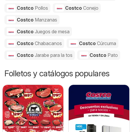
Costco
Pollos
Costco
Conejo
Costco
Manzanas
Costco
Juegos de mesa
Costco
Chabacanos
Costco
Cúrcuma
Costco
Jarabe para la tos
Costco
Pato
Folletos y catálogos populares