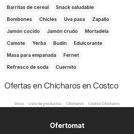
Barritas de cereal
Snack saludable
Bombones
Chicles
Uva pasa
Zapallo
Jamón cocido
Jamón crudo
Mortadela
Camote
Yerba
Budín
Edulcorante
Masa para empanada
Fernet
Refresco de soda
Cuernito
Ofertas en Chícharos en Costco
Inicio
Lista de productos
Chícharos
Costco Chícharos
Ofertomat