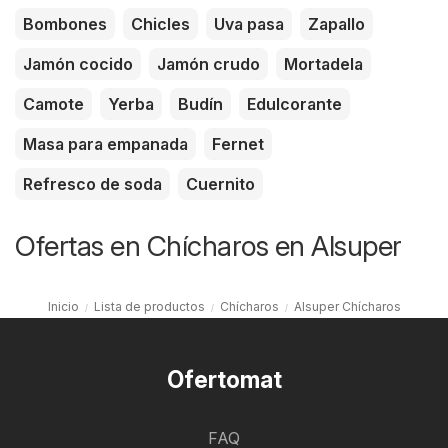
Bombones
Chicles
Uva pasa
Zapallo
Jamón cocido
Jamón crudo
Mortadela
Camote
Yerba
Budín
Edulcorante
Masa para empanada
Fernet
Refresco de soda
Cuernito
Ofertas en Chícharos en Alsuper
Inicio
Lista de productos
Chícharos
Alsuper Chícharos
Ofertomat
FAQ