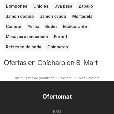
Bombones
Chicles
Uva pasa
Zapallo
Jamón cocido
Jamón crudo
Mortadela
Camote
Yerba
Budín
Edulcorante
Masa para empanada
Fernet
Refresco de soda
Chícharos
Ofertas en Chícharo en S-Mart
Inicio
Lista de productos
Chícharo
S-Mart Chícharo
Ofertomat
FAQ