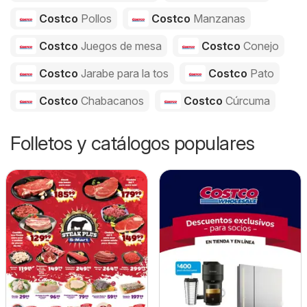
Costco
Pollos
Costco
Manzanas
Costco
Juegos de mesa
Costco
Conejo
Costco
Jarabe para la tos
Costco
Pato
Costco
Chabacanos
Costco
Cúrcuma
Folletos y catálogos populares