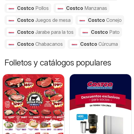
Costco
Pollos
Costco
Manzanas
Costco
Juegos de mesa
Costco
Conejo
Costco
Jarabe para la tos
Costco
Pato
Costco
Chabacanos
Costco
Cúrcuma
Folletos y catálogos populares