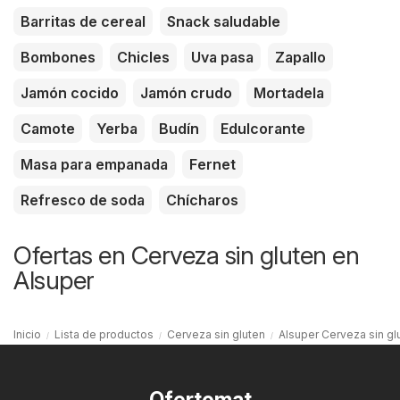
Barritas de cereal
Snack saludable
Bombones
Chicles
Uva pasa
Zapallo
Jamón cocido
Jamón crudo
Mortadela
Camote
Yerba
Budín
Edulcorante
Masa para empanada
Fernet
Refresco de soda
Chícharos
Ofertas en Cerveza sin gluten en
Alsuper
Inicio
Lista de productos
Cerveza sin gluten
Alsuper Cerveza sin gl
Ofertomat