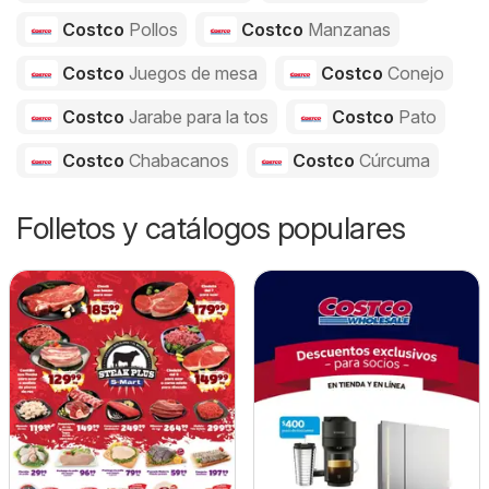
Costco
Pollos
Costco
Manzanas
Costco
Juegos de mesa
Costco
Conejo
Costco
Jarabe para la tos
Costco
Pato
Costco
Chabacanos
Costco
Cúrcuma
Folletos y catálogos populares