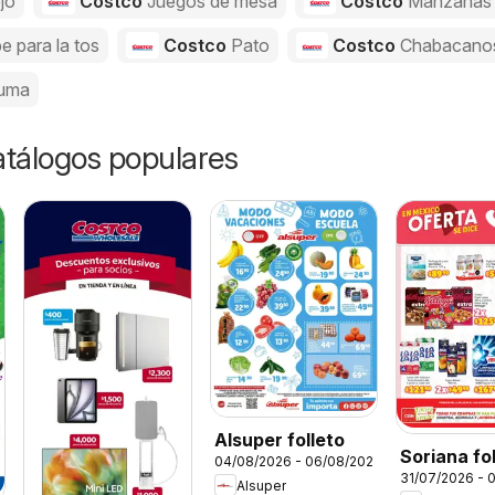
jo
Costco
Juegos de mesa
Costco
Manzanas
e para la tos
Costco
Pato
Costco
Chabacano
uma
catálogos populares
Alsuper folleto
Soriana fo
04/08/2026 - 06/08/2026
31/07/2026 - 
Alsuper