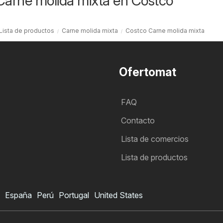
Carne molida mixta en Costco
Lista de productos
Carne molida mixta
Costco Carne molida mixta
Ofertomat
FAQ
Contacto
Lista de comercios
Lista de productos
España
Perú
Portugal
United States