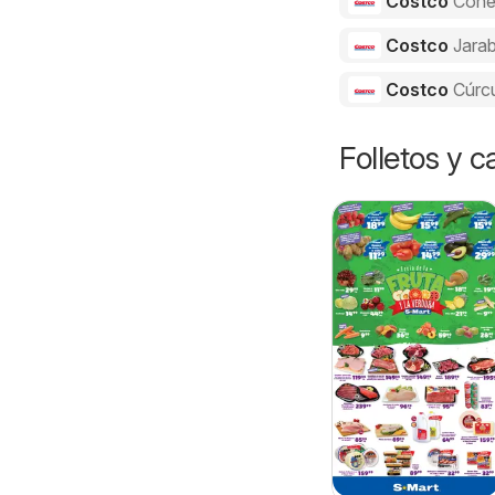
Costco
Cone
Costco
Jarab
Costco
Cúrc
Folletos y 