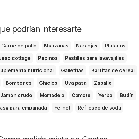
ue podrían interesarte
Carne de pollo
Manzanas
Naranjas
Plátanos
eso cottage
Pepinos
Pastillas para lavavajillas
uplemento nutricional
Galletitas
Barritas de cereal
Bombones
Chicles
Uva pasa
Zapallo
Jamón crudo
Mortadela
Camote
Yerba
Budín
asa para empanada
Fernet
Refresco de soda